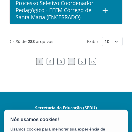
Processo Seletivo Coordenador
Pedagógico - EEFM Córrego de
Santa Maria (ENCERRADO)
1
-
30
de
283
arquivos
Exibir:
1
2
3
...
>
>>
Secretaria da Educação (SEDU)
Av. César Hilal, 1111 - Santa Lúcia
CEP: 29056-085 - Vitória / ES
Usamos cookies para melhorar sua experiência de
Tel.: 3636-7600 / 3636-7601