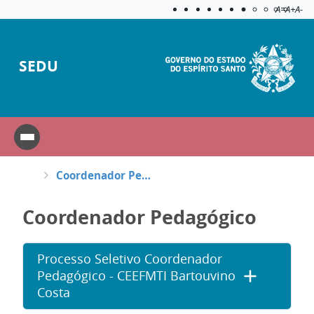
Acessibilida
Aplicar c
A=
A+
A-
SEDU
Coordenador Pedagógico
Coordenador Pedagógico
Processo Seletivo Coordenador
Pedagógico - CEEFMTI Bartouvino
Costa