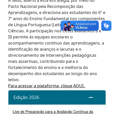
A Sedu, aderiu a esta estratégia, por meio do
Pacto Nacional pela Recomposição das
Aprendizagens, e direciona aos estudantes do 6º e
7º anos do Ensino Fundamental nos componentes
de Língua Portuguesa (Leitura), matemática e
Ciências. A participação nos ciclos avaliativos II e
III permite às equipes escolares o
acompanhamento contínuo das aprendizagens, a
identificação de avanços e lacunas e o
direcionamento de intervenções pedagógicas
mais assertivas, contribuindo para o
fortalecimento do ensino e a melhoria do
desempenho dos estudantes ao longo do ano
letivo.
Para acessar a plataforma, clique AQUI.
Edição 2026
Live de Preparação para a Avaliação Contínua da