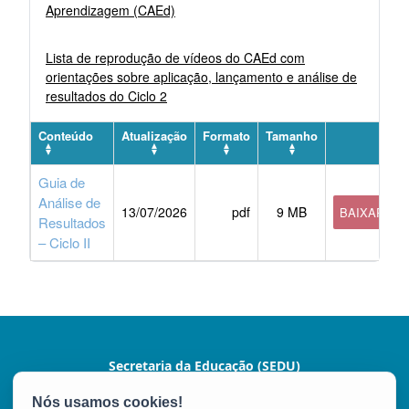
Aprendizagem (CAEd)
Lista de reprodução de vídeos do CAEd com
orientações sobre aplicação, lançamento e análise de
resultados do Ciclo 2
Conteúdo
Atualização
Formato
Tamanho
Guia de
Análise de
13/07/2026
pdf
9 MB
BAIXAR
Resultados
– Ciclo II
Secretaria da Educação (SEDU)
Av. César Hilal, 1111 - Santa Lúcia