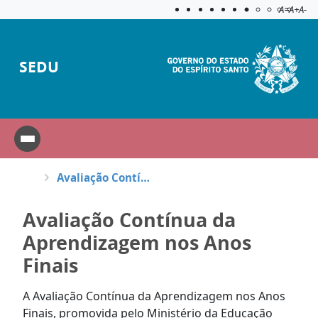
Acessibilida
Aplicar c
A=
A+
A-
SEDU
Avaliação Contínua da Aprendizagem nos Anos Finais
Avaliação Contínua da
Aprendizagem nos Anos
Finais
A Avaliação Contínua da Aprendizagem nos Anos
Finais, promovida pelo Ministério da Educação