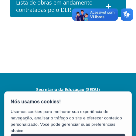
Lista de obras em andamento
contratadas pelo DER
Secretaria da Educação (SEDU)
Av. César Hilal, 1111 - Santa Lúcia
CEP: 29056-085 - Vitória / ES
Usamos cookies para melhorar sua experiência de
Tel.: 3636-7600 / 3636-7601
navegação, analisar o tráfego do site e oferecer conteúdo
personalizado. Você pode gerenciar suas preferências
abaixo.