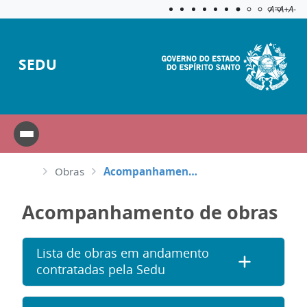
Acessibilida
Aplicar c
A=
A+
A-
SEDU
Obras
Acompanhamento de obras
Acompanhamento de obras
Lista de obras em andamento
contratadas pela Sedu