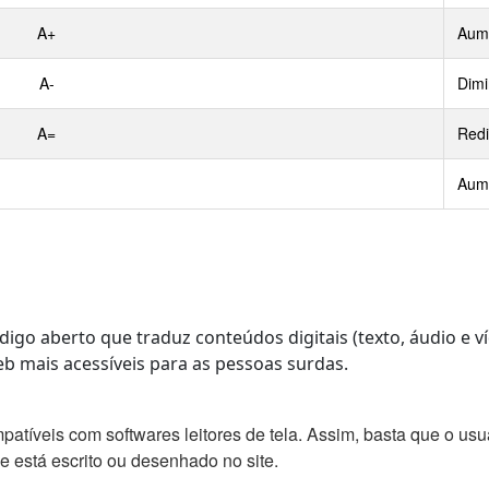
A+
Aume
A-
Dimi
A=
Redi
Aume
digo aberto que traduz conteúdos digitais (texto, áudio e 
b mais acessíveis para as pessoas surdas.
patíveis com softwares leitores de tela. Assim, basta que o us
e está escrito ou desenhado no site.