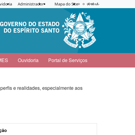
Acessibilidade
Aplicar contraste
vidoria
Administrador
Mapa do Site
A=
A+
A-
MES
Ouvidoria
Portal de Serviços
 perfis e realidades, especialmente aos
ção