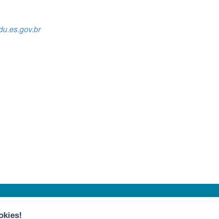
u.es.gov.br
Secretaria da Educação (SEDU)