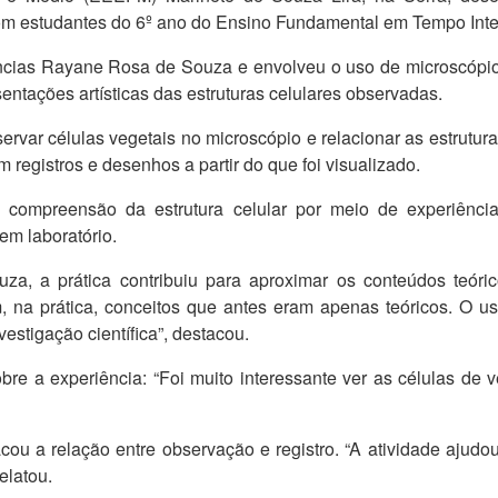
om estudantes do 6º ano do Ensino Fundamental em Tempo Inte
ncias Rayane Rosa de Souza e envolveu o uso de microscópios
ntações artísticas das estruturas celulares observadas.
ervar células vegetais no microscópio e relacionar as estrutu
 registros e desenhos a partir do que foi visualizado.
 compreensão da estrutura celular por meio de experiências
em laboratório.
, a prática contribuiu para aproximar os conteúdos teórico
m, na prática, conceitos que antes eram apenas teóricos. O 
estigação científica”, destacou.
bre a experiência: “Foi muito interessante ver as células de
ou a relação entre observação e registro. “A atividade ajudo
elatou.