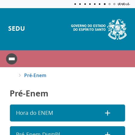
Acessibilida
Aplicar c
A=
A+
A-
SEDU
Pré-Enem
Pré-Enem
Hora do ENEM
Pré-Enem Digit@l