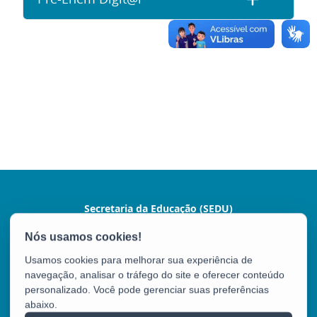
Secretaria da Educação (SEDU)
Av. César Hilal, 1111 - Santa Lúcia
CEP: 29056-085 - Vitória / ES
Usamos cookies para melhorar sua experiência de
Tel.: 3636-7600 / 3636-7601
navegação, analisar o tráfego do site e oferecer conteúdo
personalizado. Você pode gerenciar suas preferências
abaixo.