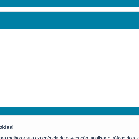
Secretaria da Educação (SEDU)
Av. César Hilal, 1111 - Santa Lúcia
CEP: 29056-085 - Vitória / ES
a melhorar sua experiência de navegação, analisar o tráfego do site