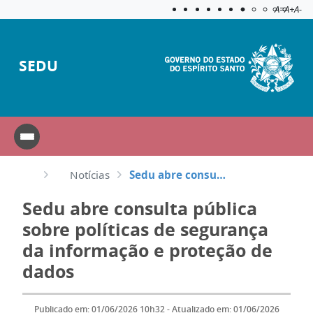
Acessibilida
Aplicar c
A=
A+
A-
SEDU
Notícias
Sedu abre consulta pública sobre políticas de segurança da informação e proteção de dados
Sedu abre consulta pública
sobre políticas de segurança
da informação e proteção de
dados
Publicado em: 01/06/2026 10h32 - Atualizado em: 01/06/2026