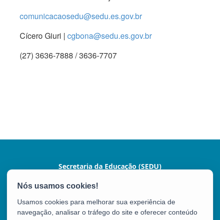
comunicacaosedu@sedu.es.gov.br
Cícero Giuri |
cgbona@sedu.es.gov.br
(27) 3636-7888 / 3636-7707
Secretaria da Educação (SEDU)
Av. César Hilal, 1111 - Santa Lúcia
CEP: 29056-085 - Vitória / ES
Usamos cookies para melhorar sua experiência de
Tel.: 3636-7600 / 3636-7601
navegação, analisar o tráfego do site e oferecer conteúdo