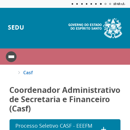
Acessibilida
Aplicar c
A=
A+
A-
SEDU
Casf
Coordenador Administrativo
de Secretaria e Financeiro
(Casf)
Processo Seletivo CASF - EEEFM