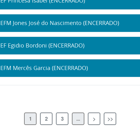
EEEF Princesa Isabel (ENCERRADO)
 EEEFM Jones José do Nascimento (ENCERRADO)
 EEEF Egidio Bordoni (ENCERRADO)
 EEEFM Mercês Garcia (ENCERRADO)
1
2
3
...
>
>>