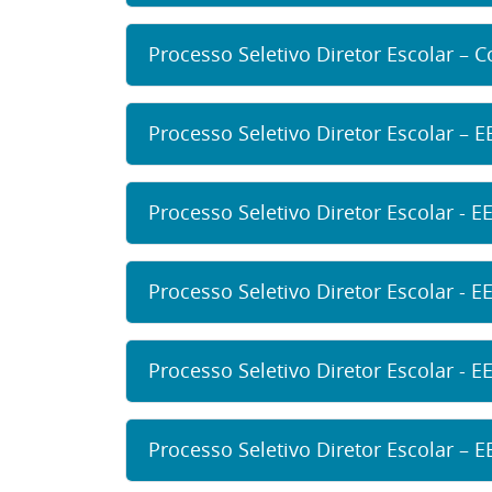
Processo Seletivo Diretor Escolar –
Processo Seletivo Diretor Escolar –
Processo Seletivo Diretor Escolar - 
Processo Seletivo Diretor Escolar -
Processo Seletivo Diretor Escolar -
Processo Seletivo Diretor Escolar 