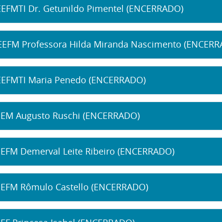
 CEEFMTI Dr. Getunildo Pimentel (ENCERRADO)
– EEEFM Professora Hilda Miranda Nascimento (ENCER
 CEEFMTI Maria Penedo (ENCERRADO)
 EEEM Augusto Ruschi (ENCERRADO)
 EEEFM Demerval Leite Ribeiro (ENCERRADO)
 EEEFM Rômulo Castello (ENCERRADO)