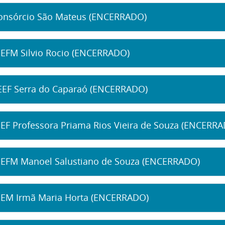
 Consórcio São Mateus (ENCERRADO)
EEEFM Silvio Rocio (ENCERRADO)
cesso Seletivo Diretor Escolar – EEEF Serra do Caparaó (ENCERRADO)
EEEF Professora Priama Rios Vieira de Souza (ENCERR
 EEEFM Manoel Salustiano de Souza (ENCERRADO)
 EEEM Irmã Maria Horta (ENCERRADO)