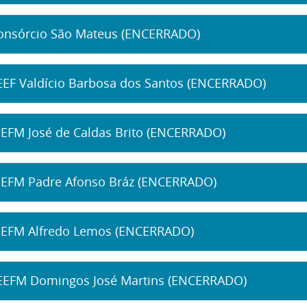
 Consórcio São Mateus (ENCERRADO)
 EEEF Valdício Barbosa dos Santos (ENCERRADO)
EEEFM José de Caldas Brito (ENCERRADO)
 EEEFM Padre Afonso Bráz (ENCERRADO)
 EEEFM Alfredo Lemos (ENCERRADO)
– EEEFM Domingos José Martins (ENCERRADO)