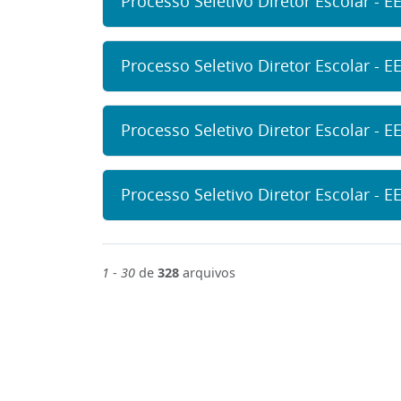
Processo Seletivo Diretor Escolar - 
Processo Seletivo Diretor Escolar -
Processo Seletivo Diretor Escolar -
Processo Seletivo Diretor Escolar -
1
-
30
de
328
arquivos