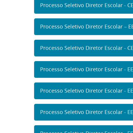
Processo Seletivo Diretor Escolar -
Processo Seletivo Diretor Escolar 
Processo Seletivo Diretor Escolar -
Processo Seletivo Diretor Escolar -
Processo Seletivo Diretor Escolar -
Processo Seletivo Diretor Escolar -