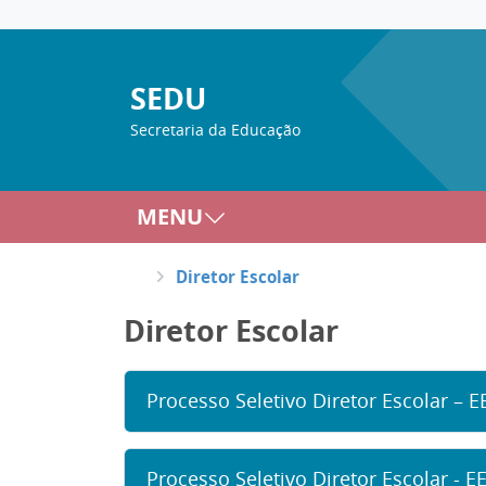
SEDU
Secretaria da Educação
MENU
Diretor Escolar
Diretor Escolar
Processo Seletivo Diretor Escolar – 
Processo Seletivo Diretor Escolar - E