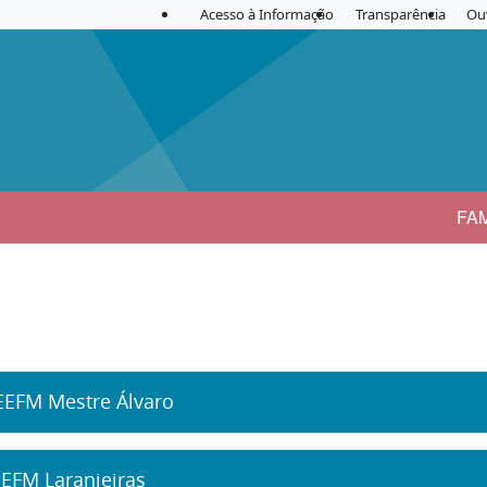
Acesso à Informação
Transparência
Ou
FA
EEEFM Mestre Álvaro
EEFM Laranjeiras