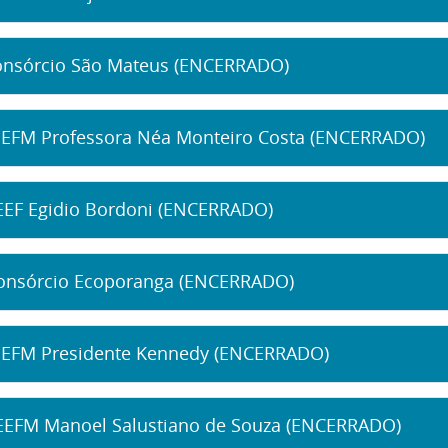
 Consórcio São Mateus (ENCERRADO)
 EEEFM Professora Néa Monteiro Costa (ENCERRADO)
 EEEF Egidio Bordoni (ENCERRADO)
Processo Seletivo Diretor Escolar – Consórcio Ecoporanga (ENCERRADO)
 EEEFM Presidente Kennedy (ENCERRADO)
cesso Seletivo Diretor Escolar – EEEFM Manoel Salustiano de Souza (ENCERRADO)