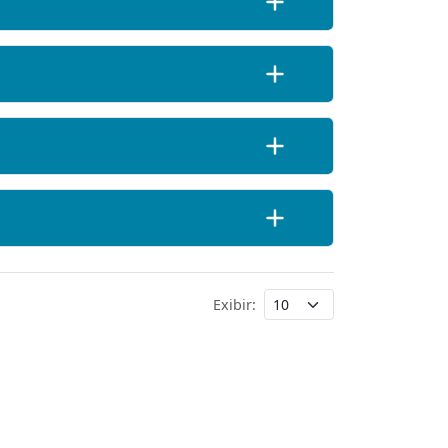
Exibir: