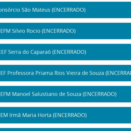
 Consórcio São Mateus (ENCERRADO)
EEEFM Silvio Rocio (ENCERRADO)
cesso Seletivo Diretor Escolar – EEEF Serra do Caparaó (ENCERRADO)
EEEF Professora Priama Rios Vieira de Souza (ENCERR
 EEEFM Manoel Salustiano de Souza (ENCERRADO)
 EEEM Irmã Maria Horta (ENCERRADO)