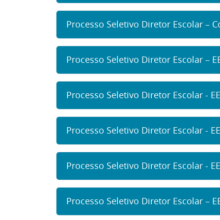
Processo Seletivo Diretor Escolar –
Processo Seletivo Diretor Escolar –
Processo Seletivo Diretor Escolar - 
Processo Seletivo Diretor Escolar -
Processo Seletivo Diretor Escolar -
Processo Seletivo Diretor Escolar 