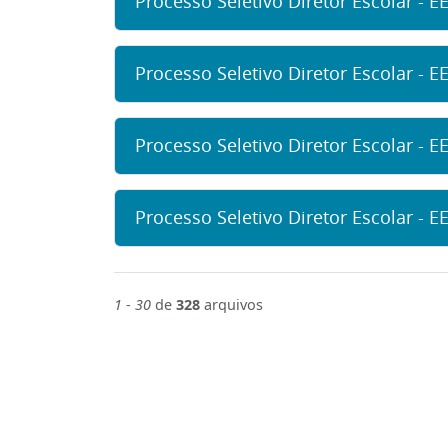
Processo Seletivo Diretor Escolar - 
Processo Seletivo Diretor Escolar -
Processo Seletivo Diretor Escolar -
Processo Seletivo Diretor Escolar -
1
-
30
de
328
arquivos