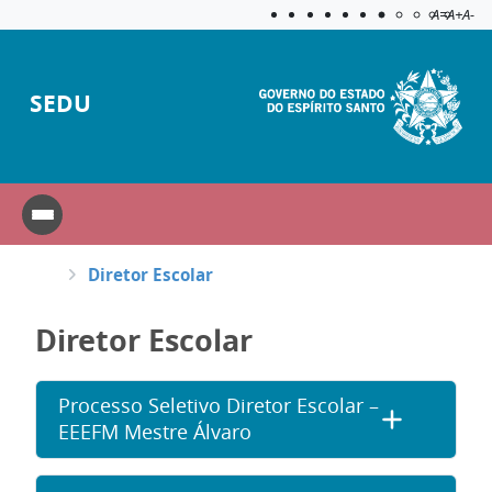
Acessibilida
Aplicar c
A=
A+
A-
SEDU
Diretor Escolar
Diretor Escolar
Processo Seletivo Diretor Escolar –
EEEFM Mestre Álvaro