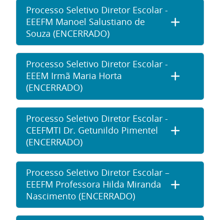
Processo Seletivo Diretor Escolar -
EEEFM Manoel Salustiano de
Souza (ENCERRADO)
Processo Seletivo Diretor Escolar -
EEEM Irmã Maria Horta
(ENCERRADO)
Processo Seletivo Diretor Escolar -
CEEFMTI Dr. Getunildo Pimentel
(ENCERRADO)
Processo Seletivo Diretor Escolar –
EEEFM Professora Hilda Miranda
Nascimento (ENCERRADO)