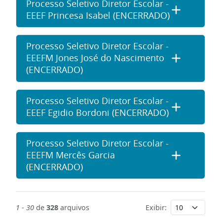
Processo Seletivo Diretor Escolar -
EEEF Princesa Isabel (ENCERRADO)
Processo Seletivo Diretor Escolar -
EEEFM Jones José do Nascimento
(ENCERRADO)
Processo Seletivo Diretor Escolar -
EEEF Egidio Bordoni (ENCERRADO)
Processo Seletivo Diretor Escolar -
EEEFM Mercês Garcia
(ENCERRADO)
1
-
30
de
328
arquivos
Exibir: