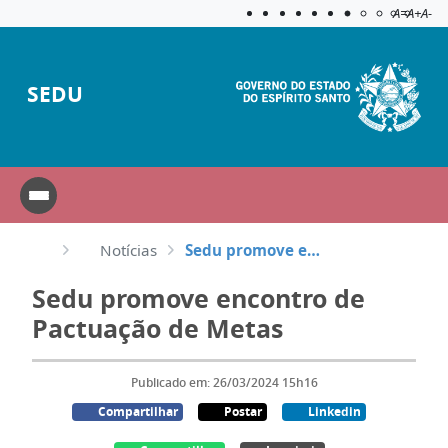
Acessibilida
Aplicar c
A=
A+
A-
SEDU
Notícias
Sedu promove encontro de Pactuação de Metas
Sedu promove encontro de
Pactuação de Metas
Publicado em: 26/03/2024 15h16
Compartilhar
Postar
Linkedin