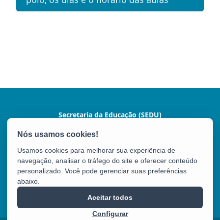
Secretaria da Educação (SEDU)
Av. César Hilal, 1111 - Santa Lúcia
CEP: 29056-085 - Vitória / ES
Usamos cookies para melhorar sua experiência de
Tel.: 3636-7600 / 3636-7601
navegação, analisar o tráfego do site e oferecer conteúdo
personalizado. Você pode gerenciar suas preferências
abaixo.
SEDU
Aceitar todos
Configurar