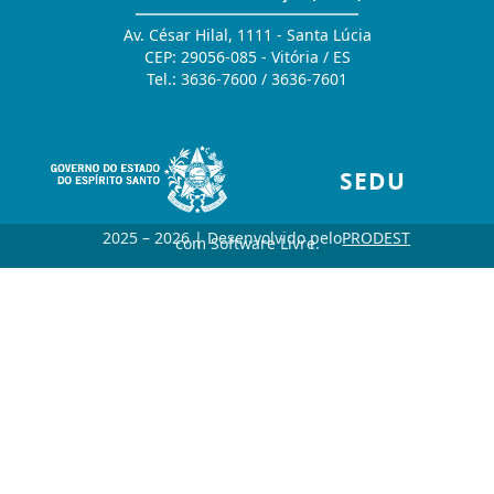
Av. César Hilal, 1111 - Santa Lúcia
CEP: 29056-085 - Vitória / ES
Tel.: 3636-7600 / 3636-7601
SEDU
2025 – 2026 | Desenvolvido pelo
PRODEST
com Software Livre.