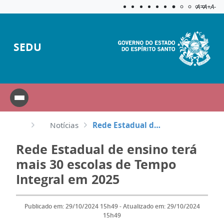
Acessibilida
Aplicar c
A=
A+
A-
SEDU
Notícias
Rede Estadual de ensino terá mais 30 escolas de Tempo Integral em 2025
Rede Estadual de ensino terá
mais 30 escolas de Tempo
Integral em 2025
Publicado em: 29/10/2024 15h49 - Atualizado em: 29/10/2024
15h49