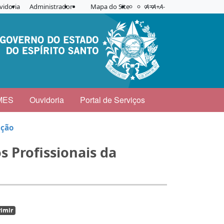
Acessibilidade
Aplicar contraste
vidoria
Administrador
Mapa do Site
A=
A+
A-
MES
Ouvidoria
Portal de Serviços
ação
s Profissionais da
imir