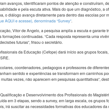
eram avanços, identificaram pontos de atenção e construíram, 
ilidade e pela escuta ativa. Mais do que um diagnóstico, a ofi
etapa, o diálogo avança diretamente para dentro das escolas por
lique AQUI e acesse), denominada “Survey”
.
ação, Vitor de Angelo, a pesquisa amplia a escuta e garante tr
as formações continuadas. “Cada resposta representa uma vivên
ecisões futuras”, frisou o secretário.
issionais da Educação (Cefope) dará início aos grupos focais,
s SRE.
escolares, coordenadores, pedagogos e professores de diferent
 ganham sentido e experiências se transformam em caminhos po
 muitas vezes, não aparecem em pesquisas quantitativas”, desta
Qualificação e Desenvolvimento dos Profissionais do Magistéri
uída em 3 etapas, sendo a survey, em larga escala, os grupos f
is, irá suscitar as necessidades formativas dos educadores da