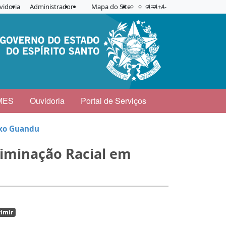
Acessibilidade
Aplicar contraste
vidoria
Administrador
Mapa do Site
A=
A+
A-
MES
Ouvidoria
Portal de Serviços
ixo Guandu
criminação Racial em
imir