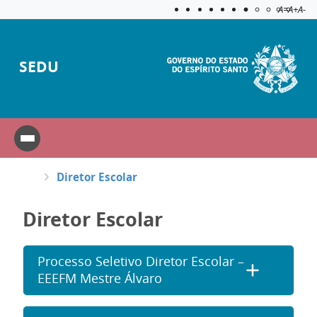
Acessibilida
Aplicar c
A=
A+
A-
SEDU
Diretor Escolar
Diretor Escolar
Processo Seletivo Diretor Escolar –
EEEFM Mestre Álvaro