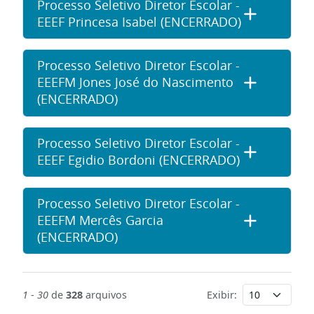
Processo Seletivo Diretor Escolar -
EEEF Princesa Isabel (ENCERRADO)
Processo Seletivo Diretor Escolar -
EEEFM Jones José do Nascimento
(ENCERRADO)
Processo Seletivo Diretor Escolar -
EEEF Egidio Bordoni (ENCERRADO)
Processo Seletivo Diretor Escolar -
EEEFM Mercês Garcia
(ENCERRADO)
1
-
30
de
328
arquivos
Exibir: