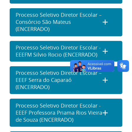
Processo Seletivo Diretor Escolar –
Consórcio São Mateus
(ENCERRADO)
Processo Seletivo Diretor Escolar -
EEEFM Silvio Rocio (ENCERRADO)
Processo Seletivo Diretor Escolar –
EEEF Serra do Caparaó
(ENCERRADO)
Processo Seletivo Diretor Escolar -
EEEF Professora Priama Rios Vieira
de Souza (ENCERRADO)