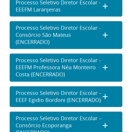
Processo Seletivo Diretor Escolar -
EEEFM Laranjeiras
Processo Seletivo Diretor Escolar -
Consórcio São Mateus
(ENCERRADO)
Processo Seletivo Diretor Escolar -
EEEFM Professora Néa Monteiro
Costa (ENCERRADO)
Processo Seletivo Diretor Escolar –
EEEF Egidio Bordoni (ENCERRADO)
Processo Seletivo Diretor Escolar –
Consórcio Ecoporanga