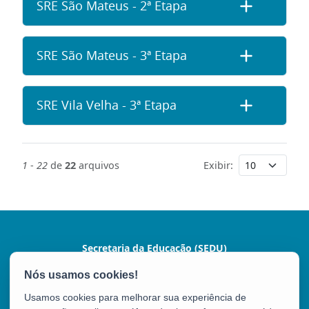
SRE São Mateus - 2ª Etapa
SRE São Mateus - 3ª Etapa
SRE Vila Velha - 3ª Etapa
1
-
22
de
22
arquivos
Exibir:
Secretaria da Educação (SEDU)
Av. César Hilal, 1111 - Santa Lúcia
CEP: 29056-085 - Vitória / ES
Usamos cookies para melhorar sua experiência de
Tel.: 3636-7600 / 3636-7601