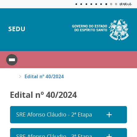
Acessibilida
Aplicar c
A=
A+
A-
SEDU
Edital nº 40/2024
Edital nº 40/2024
SRE Afonso Cláudio - 2ª Etapa
SRE Afonso Cláudio - 3ª Etapa