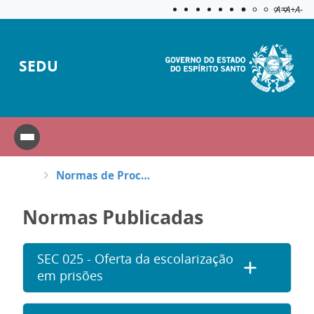
Acessibilida
Aplicar c
A=
A+
A-
SEDU
Normas de Procedimento
Normas Publicadas
SEC 025 - Oferta da escolarização
em prisões