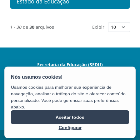
Estado da Educação
1
-
30
de
30
arquivos
Exibir:
Secretaria da Educação (SEDU)
Av. César Hilal, 1111 - Santa Lúcia
CEP: 29056-085 - Vitória / ES
Usamos cookies para melhorar sua experiência de
Tel.: 3636-7600 / 3636-7601
navegação, analisar o tráfego do site e oferecer conteúdo
personalizado. Você pode gerenciar suas preferências
abaixo.
SEDU
Aceitar todos
Configurar
2025 – 2026 | Desenvolvido pelo
PRODEST
com Software Livre.